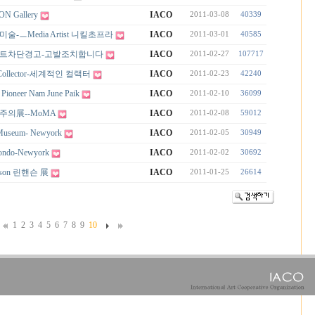
N Gallery
IACO
2011-03-08
40339
-ㅡMedia Artist 니킬초프라
IACO
2011-03-01
40585
트차단경고-고발조치합니다
IACO
2011-02-27
107717
g-Collector-세계적인 컬랙터
IACO
2011-02-23
42240
 Pioneer Nam June Paik
IACO
2011-02-10
36099
의展--MoMA
IACO
2011-02-08
59012
Museum- Newyork
IACO
2011-02-05
30949
ondo-Newyork
IACO
2011-02-02
30692
nson 린핸슨 展
IACO
2011-01-25
26614
1
2
3
4
5
6
7
8
9
10