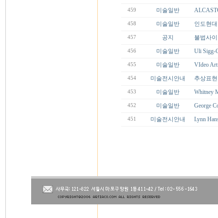
미술일반
ALCASTO
459
미술일반
인도현대미술
458
공지
불법사이
457
미술일반
Uli Sig
456
미술일반
VIdeo Art
455
미술전시안내
추상표현주
454
미술일반
Whitney 
453
미술일반
George C
452
미술전시안내
Lynn Ha
451