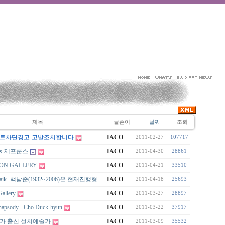
제목
글쓴이
날짜
조회
트차단경고-고발조치합니다
IACO
2011-02-27
107717
ons-제프쿤스
IACO
2011-04-30
28861
ON GALLERY
IACO
2011-04-21
33510
 Paik -백남준(1932~2006)은 현재진행형
IACO
2011-04-18
25693
Gallery
IACO
2011-03-27
28897
hapsody - Cho Duck-hyun
IACO
2011-03-22
37917
가 출신 설치예술가
IACO
2011-03-09
35532