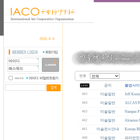
2026. 8. 6
번호
공지
불법사이
미술일반
Jeff Ko
465
미술일반
ALCAST
464
미술일반
Namjun
463
미술일반
Alcaston 
462
미술전시안내
Korean R
461
미술일반
파리빈민
460