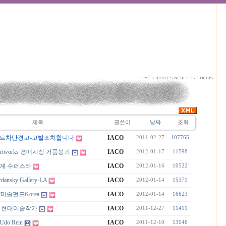
제목
글쓴이
날짜
조회
트차단경고-고발조치합니다
IACO
2011-02-27
107765
e Artworks 경매시장 거품붕괴
IACO
2012-01-17
11598
계 수퍼스타
IACO
2012-01-16
10522
dansky Gallery-LA
IACO
2012-01-14
15371
d /미술펀드Korea
IACO
2012-01-14
16623
 현대미술작가
IACO
2011-12-27
11411
Udo Rein
IACO
2011-12-10
13046