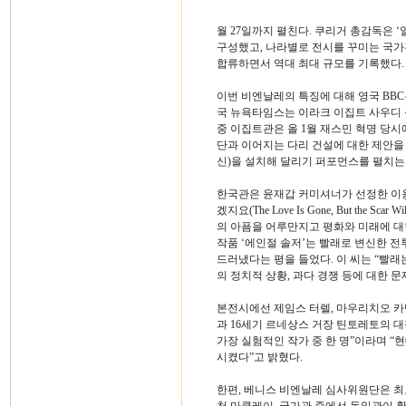
월 27일까지 펼친다. 쿠리거 총감독은 ‘일
구성했고, 나라별로 전시를 꾸미는 국가
합류하면서 역대 최대 규모를 기록했다.
이번 비엔날레의 특징에 대해 영국 BBC
국 뉴욕타임스는 이라크 이집트 사우디 
중 이집트관은 올 1월 재스민 혁명 당
단과 이어지는 다리 건설에 대한 제안을 
신)을 설치해 달리기 퍼포먼스를 펼치는
한국관은 윤재갑 커미셔너가 선정한 이용백
겠지요(The Love Is Gone, But the
의 아픔을 어루만지고 평화와 미래에 대
작품 ‘에인절 솔저’는 빨래로 변신한 
드러냈다는 평을 들었다. 이 씨는 “빨래는
의 정치적 상황, 과다 경쟁 등에 대한 
본전시에선 제임스 터렐, 마우리치오 카텔
과 16세기 르네상스 거장 틴토레토의 
가장 실험적인 작가 중 한 명”이라며 
시켰다”고 밝혔다.
한편, 베니스 비엔날레 심사위원단은 최