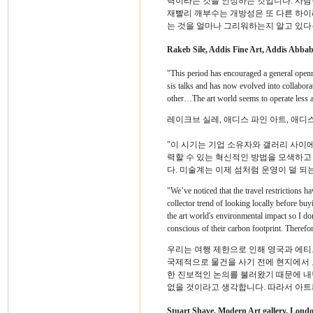
력이라는 것을 인정하는 것입니다. 사람
재빨리 깨부수는 개방성은 또 다른 하이라
는 것을 얼마나 그리워하는지 알고 있다
Rakeb Sile, Addis Fine Art, Addis Abb
"This period has encouraged a general openn
sis talks and has now evolved into collabora
other…The art world seems to operate less a
레이크브 실레, 애디스 파인 아트, 애디스
"이 시기는 기업 소유자와 갤러리 사이
력할 수 있는 혁신적인 방법을 모색하고
다. 미술계는 이제 섬처럼 운영이 덜 되는
"We’ve noticed that the travel restrictions h
collector trend of looking locally before bu
the art world's environmental impact so I don
conscious of their carbon footprint. Therefore
우리는 여행 제한으로 인해 영국과 에
국제적으로 물건을 사기 전에 현지에서 
한 진보적인 논의를 불러왔기 때문에 내
없을 것이라고 생각합니다. 따라서 아트
Stuart Shave, Modern Art gallery, Lond