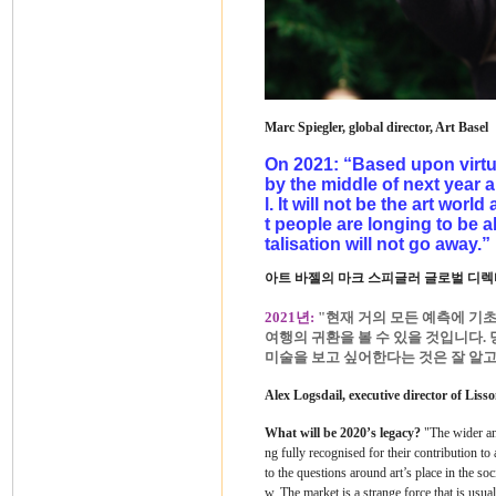
Marc Spiegler, global director, Art Basel
On 2021: “Based upon virtua
by the middle of next year an
l. It will not be the art wor
t people are longing to be a
talisation will not go away.”
아트 바젤의 마크 스피글러 글로벌 디렉
2021년:
"현재 거의 모든 예측에 기초
여행의 귀환을 볼 수 있을 것입니다.
미술을 보고 싶어한다는 것은 잘 알고
Alex Logsdail, executive director of Liss
What will be 2020’s legacy?
"The wider an
ng fully recognised for their contribution t
to the questions around art’s place in the so
w. The market is a strange force that is usua