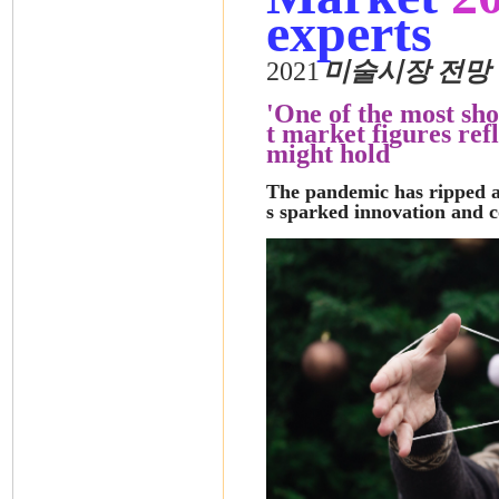
experts
2021
미술시장 전망
'One of the most sh
t market figures ref
might hold
The pandemic has ripped ap
s sparked innovation and c