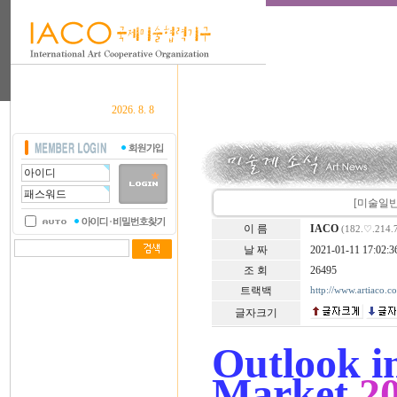
2026. 8. 8
[미술일반] 
이 름
IACO
(182.♡.214.
날 짜
2021-01-11 17:02:3
조 회
26495
트랙백
http://www.artiaco.
글자크기
Outlook i
Market
2