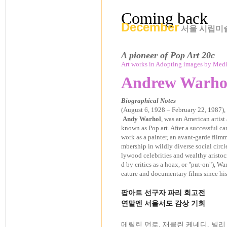
Coming back
December
서울 시립미
A pioneer of Pop Art 20c
Art works in Adopting images by Media
Andrew Warho
Biographical Notes
(
August 6
,
1928
–
February 22
,
1987
)
Andy Warhol
, was an
American
artist
known as
Pop art
. After a successful ca
work as a
painter
, an
avant-garde
filmm
mbership in wildly diverse social circl
lywood
celebrities and wealthy aristocr
d by critics as a
hoax
, or "put-on"), W
eature
and documentary films since his
팝아트 선구자 파리 회고전
연말엔 서울서도 감상 기회
메릴린 먼로, 재클린 케네디, 빌리