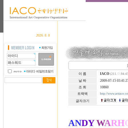
2026. 8. 8
이 름
IACO
(211.♡.94.4
날 짜
2009-07-15 03:41:2
조 회
10860
트랙백
http://www.artiaco.
글자크기
AN
DY
W
A
RH