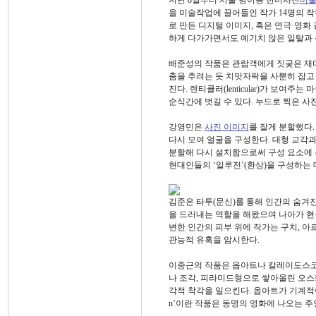
지난 8일부터 서울 방이동 한미사진
미
을 미술작업에 끌어들인 작가 14명의 작품
로 만든 디지털 이미지, 혹은 연극·영
하게 다가가면서도 예기치 않은 일탈과 
배준성의 작품은 관람객에게 짓궂은 재미
춤을 추려는 듯 치맛자락을 사뿐히 잡고
진다. 렌티큘러(lenticular)가 보
순식간에 벗길 수 있다. 누드로 찍은 사
강영민은
사진 이미지
를 잘게 분할했다.
다시 모여 얼굴을 구성한다. 대형 교각
분할해 다시 설치함으로써 구성 요소에 
현대인들의 ‘일루전’(환상)을 구성하는
김준은 타투(문신)를 통해 인간의 숨겨
을 드러내는 역할을 해왔으며 나아가 
변한 인간의 피부 위에 작가는 구치, 아
관능적 유혹을 암시한다.
이중근의 작품은 옵아트나 칼레이도스코
나 조각, 피라미드형으로 쌓아올린 오
각적 착각을 일으킨다. 옵아트가 기계적이고 냉
n’이란 작품은 동명의 영화에 나오는 