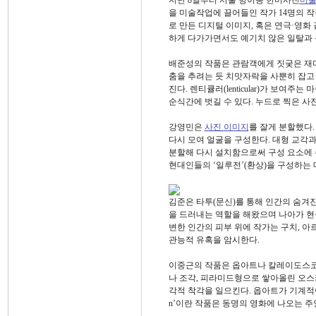
지난 8일부터 서울 방이동 한미사진
미
을 미술작업에 끌어들인 작가 14명의 작품
로 만든 디지털 이미지, 혹은 연극·영
하게 다가가면서도 예기치 않은 일탈과 
배준성의 작품은 관람객에게 짓궂은 재미
춤을 추려는 듯 치맛자락을 사뿐히 잡고
진다. 렌티큘러(lenticular)가 보
순식간에 벗길 수 있다. 누드로 찍은 사
강영민은
사진 이미지
를 잘게 분할했다.
다시 모여 얼굴을 구성한다. 대형 교각
분할해 다시 설치함으로써 구성 요소에 
현대인들의 ‘일루전’(환상)을 구성하는
김준은 타투(문신)를 통해 인간의 숨겨
을 드러내는 역할을 해왔으며 나아가 
변한 인간의 피부 위에 작가는 구치, 아
관능적 유혹을 암시한다.
이중근의 작품은 옵아트나 칼레이도스코
나 조각, 피라미드형으로 쌓아올린 오
각적 착각을 일으킨다. 옵아트가 기계적이고 냉
n’이란 작품은 동명의 영화에 나오는 