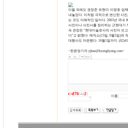
이들 외에도 권정준·유현미·이명호·임택
내놓았다. 이처럼 극적으로 변신한 사
는 것도 이례적인 일이다. 2003년 
사진이나 사진사를 정리하는 근현대기 
숙 관장은 “현대미술로서의 사진이 뜨고
다”고 밝혔다. 매직쇼(15일, 9월5일)
대행사도 마련됐다. 10월1일까지. (02)418
<한윤정기자 yjhan@kyunghyang.com>
c
d
7
6
2
8
54d
5
이름