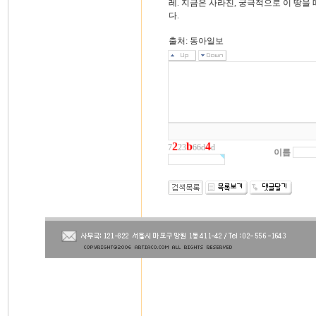
레. 지금은 사라진, 궁극적으로 이 땅
다.
출처: 동아일보
2
b
4
7
23
66d
d
이름