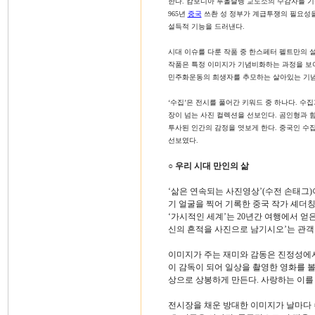
한다. 캄보디아 투올슬렝 교도소의 수감자를 
965년
중국
쓰촨 성 정부가 계급투쟁의 필요성을
설득적 기능을 드러낸다.
시대 이슈를 다룬 작품 중 한스페터 펠트만의 설치작
작품은 특정 이미지가 기념비화하는 과정을 보
민주화운동의 희생자를 추모하는 살아있는 기념
‘수집’은 전시를 풀어간 키워드 중 하나다. 수집
장이 넘는 사진 컬렉션을 선보인다. 곰인형과 
투사된 인간의 감정을 엿보게 한다. 중국인 수집
선보였다.
○ 우리 시대 만인의 삶
‘삶은 연속되는 사진영상’(수전 손태그)
기 얼굴을 찍어 기록한 중국 작가 셰더
‘가시적인 세계’는 20년간 여행에서 얻
신의 흔적을 사진으로 남기시오’는 관객
이미지가 주는 재미와 감동은 진정성에서
이 감독이 되어 일상을 촬영한 영화를 볼
상으로 상봉하게 만든다. 사랑하는 이를
전시장을 채운 방대한 이미지가 날마다 