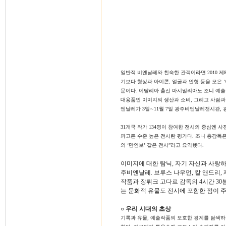
일반적 비엔날레와 친숙한 관객이라면 2010 제
기보다 형상과 아이콘, 얼굴과 인형 등을 모은 
문이다. 이탈리아 출신 마시밀리아노 조니 예
대용품인 이미지의 생산과 소비, 그리고 사람과
엔날레가 3일∼11월 7일 광주비엔날레전시관,
31개국 작가 134명이 참여한 전시의 중심엔 
파고든 수준 높은 전시란 평가다. 조니 총감독은
의 ‘만인보’ 같은 전시”라고 요약했다.
이미지에 대한 탐닉, 자기 자신과 사랑
주비엔날레. 브루스 나우먼, 칼 앤드리, 
작품과 장뤼크 고다르 감독의 4시간 3
는 문화적 유물도 전시에 포함한 점이 주목된다
○ 우리 시대의 초상
기록과 유물, 예술작품의 모호한 경계를 탐색하