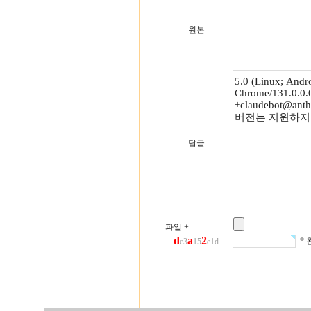
원본
답글
파일
+
-
d
a
2
* 
e3
15
e1d