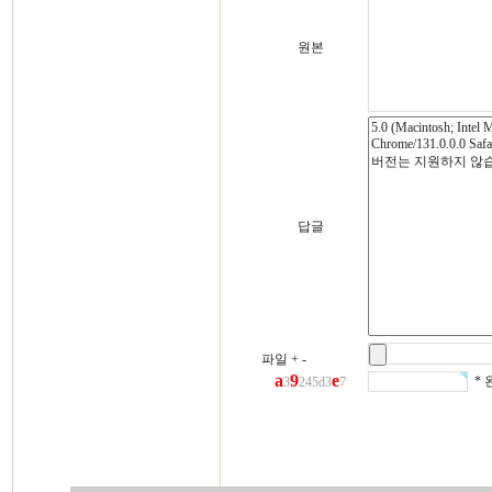
원본
답글
파일
+
-
a
9
e
* 
3
245d3
7