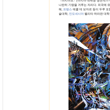
〈아시아프〉(아시아 대학생·청년작가 미
나란히 기량을 겨루는 자리다. 외국에 
해,
프랑스
에콜 데 보자르 등이 두루 
술대학,
인도네시아
펠리타 하라판 대학 