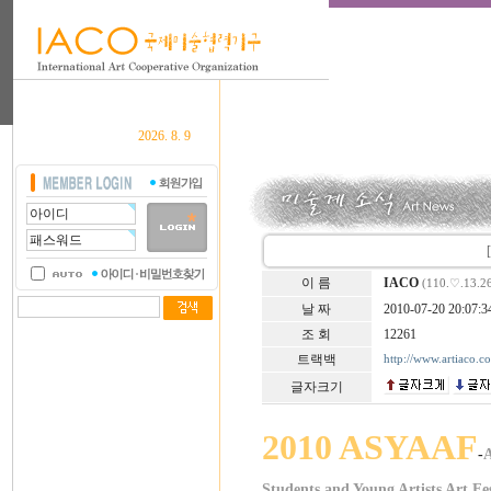
2026. 8. 9
이 름
IACO
(110.♡.13.2
날 짜
2010-07-20 20:07:3
조 회
12261
트랙백
http://www.artiaco.
글자크기
2010 ASYAAF
-
A
Students and
Young
Artists Art Fe